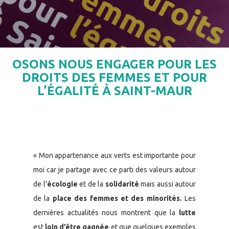
OSONS NOUS ENGAGER POUR LES
DROITS DES FEMMES ET POUR
L’ÉGALITÉ À SAINT-MAUR
« Mon appartenance aux verts est importante pour
moi car je partage avec ce parti des valeurs autour
de l’
écologie
et de la
solidarité
mais aussi autour
de la
place des femmes et des minorités.
Les
dernières actualités nous montrent que la
lutte
est
loin d’être gagnée
et que quelques exemples