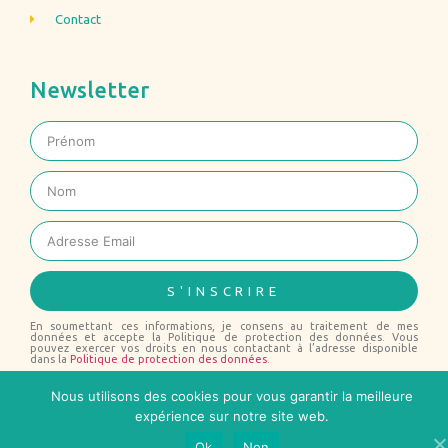
Contact
Newsletter
S'INSCRIRE
En soumettant ces informations, je consens au traitement de mes
données et accepte la Politique de protection des données. Vous
pouvez exercer vos droits en nous contactant à l’adresse disponible
dans la
Politique de protection des données
.
Nous utilisons des cookies pour vous garantir la meilleure
expérience sur notre site web.
© 2019-2020 ALL RIGHTS RESERVED
Ok
Non