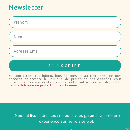
Newsletter
S'INSCRIRE
En soumettant ces informations, je consens au traitement de mes
données et accepte la Politique de protection des données. Vous
pouvez exercer vos droits en nous contactant à l’adresse disponible
dans la
Politique de protection des données
.
© 2019-2020 ALL RIGHTS RESERVED
Nous utilisons des cookies pour vous garantir la meilleure
MENTIONS LÉGALES
–
POLITIQUE DE PROTECTION DES DONNÉES
expérience sur notre site web.
A CARACTÈRE PERSONNEL